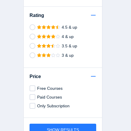
Rating
4.5 & up
4 & up
3.5 & up
3 & up
Price
Free Courses
Paid Courses
Only Subscription
SHOW RESULTS